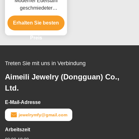
Moderner Edelstahl
geschmiedeter
Carbonfaserring für
Herren, wasserdicht, mit
Erhalten Sie besten
individuellem Service
Preis
Treten Sie mit uns in Verbindung
Aimeili Jewelry (Dongguan) Co.,
Ltd.
E-Mail-Adresse
jewelrymfy@gmail.com
Arbeitszeit