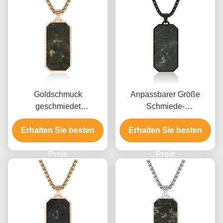
Goldschmuck
Anpassbarer Größe
geschmiedet
Schmiede-
Kohlenstofffaser
Kohlenstofffaser
Anhänger Männer Link
Erhalten Sie besten
Anhänger für Männer mit
Erhalten Sie besten
Kette Halskette zum
Luft- und Raumfahrt
Jahrestag
Preis
Material und einzigartige
Preis
Marmormuster