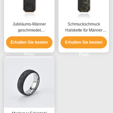
Jubiläums-Männer
Schmuckschmuck
geschmiedet
Halskette für Männer
Kohlenstofffaser
geschmiedet aus
Anhänger Gold und Grün
Erhalten Sie besten
Erhalten Sie besten
Kohlenstofffaser
Gebet Choker
Preis
Preis