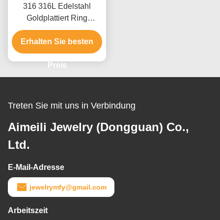
316 316L Edelstahl
Goldplattiert Ring
Schmuck für Männer mit
Erhalten Sie besten
Rubin Kristallstein
Preis
Treten Sie mit uns in Verbindung
Aimeili Jewelry (Dongguan) Co.,
Ltd.
E-Mail-Adresse
jewelrymfy@gmail.com
Arbeitszeit