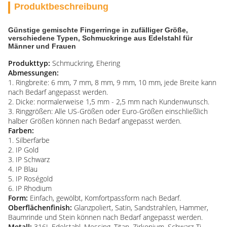
Produktbeschreibung
Günstige gemischte Fingerringe in zufälliger Größe,
verschiedene Typen, Schmuckringe aus Edelstahl für
Männer und Frauen
Produkttyp:
Schmuckring, Ehering
Abmessungen:
1. Ringbreite: 6 mm, 7 mm, 8 mm, 9 mm, 10 mm, jede Breite kann
nach Bedarf angepasst werden.
2. Dicke: normalerweise 1,5 mm - 2,5 mm nach Kundenwunsch.
3. Ringgrößen: Alle US-Größen oder Euro-Größen einschließlich
halber Größen können nach Bedarf angepasst werden.
Farben:
1. Silberfarbe
2. IP Gold
3. IP Schwarz
4. IP Blau
5. IP Roségold
6. IP Rhodium
Form:
Einfach, gewölbt, Komfortpassform nach Bedarf.
Oberflächenfinish:
Glanzpoliert, Satin, Sandstrahlen, Hammer,
Baumrinde und Stein können nach Bedarf angepasst werden.
Metall:
316L Edelstahl, Messing, Titan, Zirkonium, Schwarz-Ti,