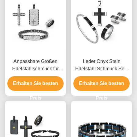
Anpassbare Größen
Leder Onyx Stein
Edelstahlschmuck für
Edelstahl Schmuck Sets
Männer mit mehreren
Männer Halskette
Oberflächenveredelungen
Erhalten Sie besten
Ohrringe Und Ring Set
Erhalten Sie besten
und verschiedenen
Metalloptionen
Preis
Preis