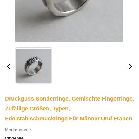
Druckguss-Sonderringe, Gemischte Fingerringe,
Zufällige Größen, Typen,
Edelstahlschmuckringe Für Männer Und Frauen
Markenname:
Ringentle