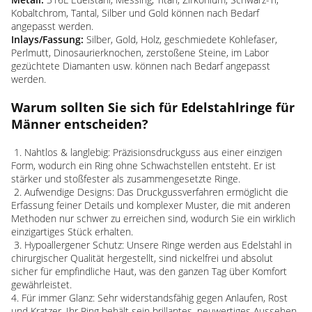
Kobaltchrom, Tantal, Silber und Gold können nach Bedarf
angepasst werden.
Inlays/Fassung:
Silber, Gold, Holz, geschmiedete Kohlefaser,
Perlmutt, Dinosaurierknochen, zerstoßene Steine, im Labor
gezüchtete Diamanten usw. können nach Bedarf angepasst
werden.
Warum sollten Sie sich für Edelstahlringe für
Männer entscheiden?
1. Nahtlos & langlebig: Präzisionsdruckguss aus einer einzigen
Form, wodurch ein Ring ohne Schwachstellen entsteht. Er ist
stärker und stoßfester als zusammengesetzte Ringe.
2. Aufwendige Designs: Das Druckgussverfahren ermöglicht die
Erfassung feiner Details und komplexer Muster, die mit anderen
Methoden nur schwer zu erreichen sind, wodurch Sie ein wirklich
einzigartiges Stück erhalten.
3. Hypoallergener Schutz: Unsere Ringe werden aus Edelstahl in
chirurgischer Qualität hergestellt, sind nickelfrei und absolut
sicher für empfindliche Haut, was den ganzen Tag über Komfort
gewährleistet.
4. Für immer Glanz: Sehr widerstandsfähig gegen Anlaufen, Rost
und Kratzer. Ihr Ring behält sein brillantes, neuwertiges Aussehen