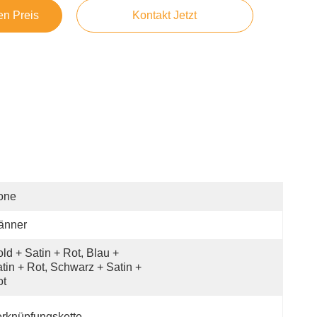
en Preis
Kontakt Jetzt
one
änner
ld + Satin + Rot, Blau + 
tin + Rot, Schwarz + Satin + 
ot
rknüpfungskette