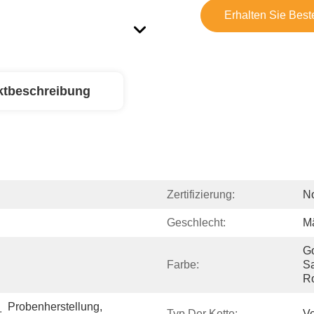
Erhalten Sie Best
ktbeschreibung
Zertifizierung:
N
Geschlecht:
M
Go
Farbe:
Sa
R
Probenherstellung, 
:
Typ Der Kette:
Ve