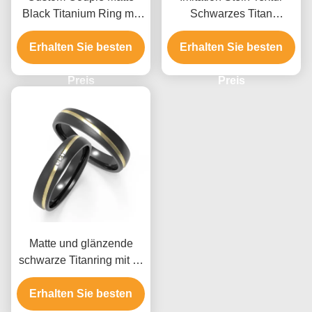
Black Titanium Ring mit
Schwarzes Titan
diagonaler K-Gold-
Schmuck mit K Gold Ring
Einsatz Zirkon-Design
Erhalten Sie besten
Set Zirkon Paar Ring
Erhalten Sie besten
Preis
Preis
Matte und glänzende
schwarze Titanring mit K-
Gold-Zirkon-Design
Erhalten Sie besten