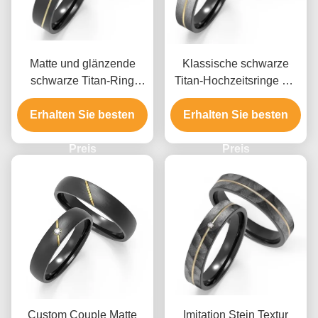
Matte und glänzende
Klassische schwarze
schwarze Titan-Ring
Titan-Hochzeitsringe mit
Hochzeitsring mit Wellen
K-Gold-Einzelring-Set
Erhalten Sie besten
K Gold Set Zirkon
Erhalten Sie besten
Zirkon-Paarring
benutzerdefinierte
Symbole
Preis
Preis
Custom Couple Matte
Imitation Stein Textur