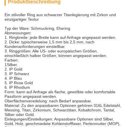
Produktbeschreibung
Ein stilvoller Ring aus schwarzer Titanlegierung mit Zirkon und
einzigartiger Textur
Typ der Ware: Schmuckring, Ehering
Abmessungen:
1. Ringbreite: jede Breite kann auf Anfrage angepasst werden.
2. Dicke: typischerweise 1,5 mm bis 2,5 mm, nach
Kundenanforderungen einstellbar.
3. Ringgrößen: Alle US- oder europäischen Größen,
einschließlich halber Größen, können angepasst werden.
Farben:
1Silber.
2. IP Gold
3. IP Schwarz
4. IP Blau
5. IP Rose Gold
6. IP Rhodium
Form: kann auf Anfrage als flache, gewölbte oder komfortable
Passform angepasst werden.
Oberflächenveredelung: nach Bedarf anpassbar.
Material: Zu den anpassbaren Optionen gehören 316L Edelstahl,
Messing, Titan, Zirkonium, Schwarztitan, Kobaltchrom, Tantal,
Silber oder Gold.
Einlegungen/Einstellungen: Anpassbare Optionen sind Silber,
Gold, Holz, geschmiedete Kohlenstofffaser, Perlenmutter (MOP),