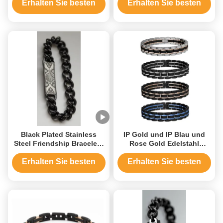
kundenspezifisch
Geflechteter Lederarmband
Erhalten Sie besten
Erhalten Sie besten
Preis
Preis
Black Plated Stainless
IP Gold und IP Blau und
Steel Friendship Bracelets
Rose Gold Edelstahl
for Man Bracelet Jewelry
Männer Armband Mode
Chain Party
Schmuck Armbänder
Erhalten Sie besten
Erhalten Sie besten
Preis
Preis