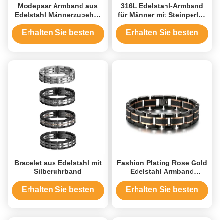
Modepaar Armband aus
316L Edelstahl-Armband
Edelstahl Männerzubehör
für Männer mit Steinperlen
Kraftvolles Keel Armband
Metallkugelmuster für
Geschenkschmuck
Erhalten Sie besten
Erhalten Sie besten
Preis
Preis
Bracelet aus Edelstahl mit
Fashion Plating Rose Gold
Silberuhrband
Edelstahl Armband
Schmuck Uhren Männer
Punk Armbänder
Erhalten Sie besten
Erhalten Sie besten
Preis
Preis