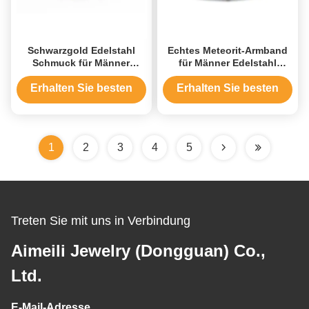
Schwarzgold Edelstahl
Echtes Meteorit-Armband
Schmuck für Männer
für Männer Edelstahl
Fahrradkette
Diamantketten-Armband
Motorradketten Armband
Erhalten Sie besten
Erhalten Sie besten
Preis
Preis
1
2
3
4
5
Treten Sie mit uns in Verbindung
Aimeili Jewelry (Dongguan) Co.,
Ltd.
E-Mail-Adresse