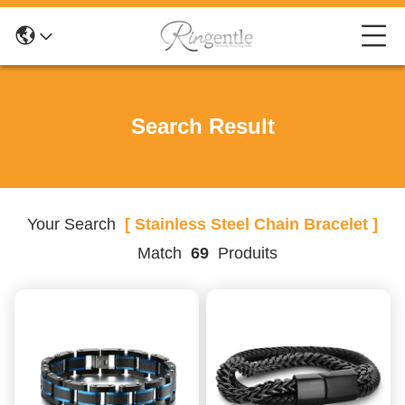
Search Result
Your Search
[ Stainless Steel Chain Bracelet ]
Match
69
Produits